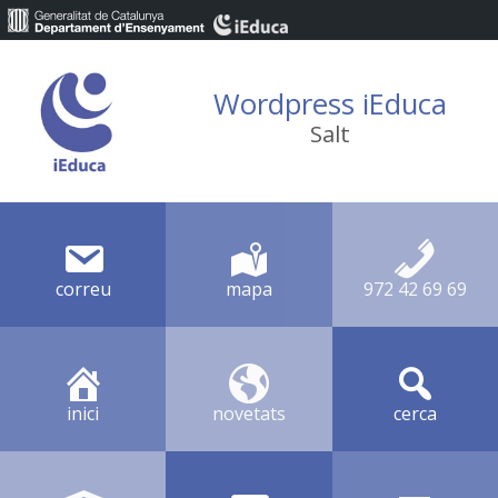
Wordpress iEduca
Salt
correu
mapa
972 42 69 69
inici
novetats
cerca